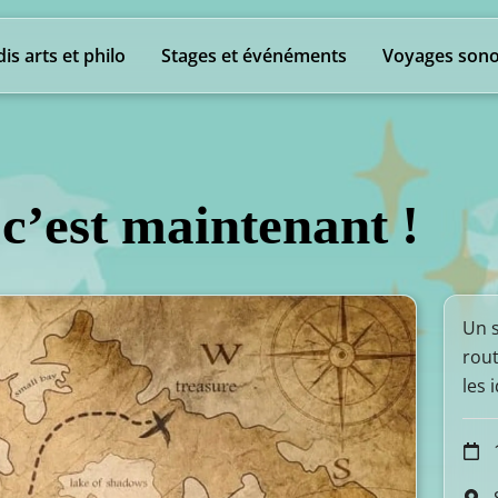
is arts et philo
Stages et événéments
Voyages sono
c’est maintenant !
Un s
rout
les 
1