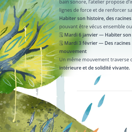
bain sonore, l’atelier propose d’
lignes de force et de renforcer s
Habiter son histoire, des racines 
pouvant être vécus ensemble ou
🗓
Mardi 6 janvier — Habiter son
🗓
Mardi 3 février — Des racines 
mouvement
Un même mouvement traverse ce
intérieure et de solidité vivante.