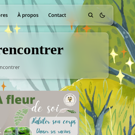
res
À propos
Contact
theme switcher
 rencontrer
encontrer