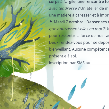
corps à l’argile, une rencontre 
avec tendresse ?
Un atelier de mo
une matière à caresser et à imp
🌳
Mardi 7 octobre : Danser ses 
que nourrissent-elles en moi ?
Un
pour ressentir la force de nos rac
Deux rendez-vous pour se déposer
bienveillant. Aucune compétence p
présent.e à soi.
Inscription par SMS au