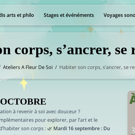
is arts et philo
Stages et événéments
Voyages sono
n corps, s’ancrer, se
/
Ateliers A Fleur De Soi
/
Habiter son corps, s’ancrer, se r
–OCTOBRE
tation à revenir à soi avec douceur ?
mplémentaires pour explorer, par l’art et le
’habiter son corps : 🌿
Mardi 16 septembre : Du