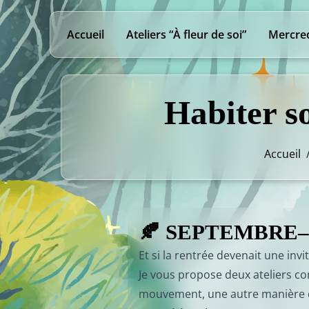
Accueil
Ateliers “À fleur de soi”
Mercred
Habiter so
Accueil
🍂 SEPTEMBRE
Et si la rentrée devenait une invi
Je vous propose deux ateliers co
mouvement, une autre manière d